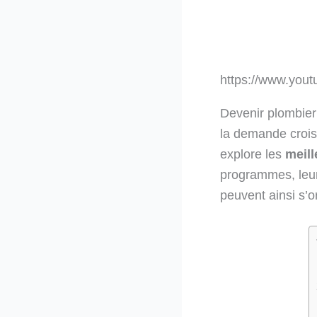
https://www.yo
Devenir plombier
la demande croiss
explore les
meill
programmes, leur
peuvent ainsi s’o