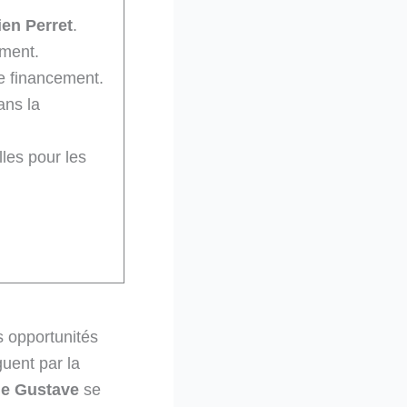
en Perret
.
iment.
de financement.
ans la
lles pour les
s opportunités
guent par la
le Gustave
se