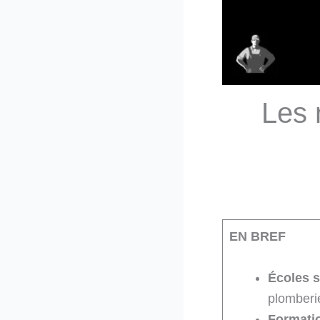
Les 
EN BREF
Écoles s
plomberi
Formati