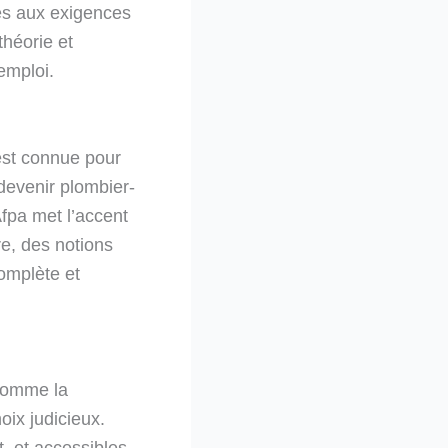
ées aux exigences
héorie et
emploi.
est connue pour
devenir plombier-
Afpa met l’accent
re, des notions
omplète et
 comme la
oix judicieux.
, et accessibles