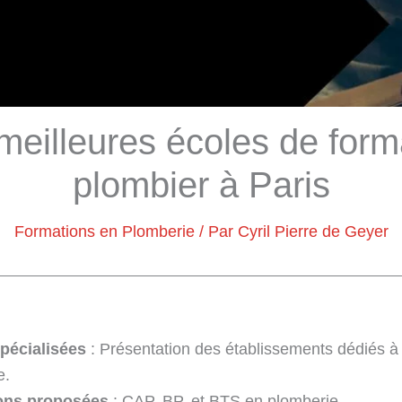
meilleures écoles de form
plombier à Paris
Formations en Plomberie
/ Par
Cyril Pierre de Geyer
pécialisées
: Présentation des établissements dédiés à 
e.
ons proposées
: CAP, BP, et BTS en plomberie.