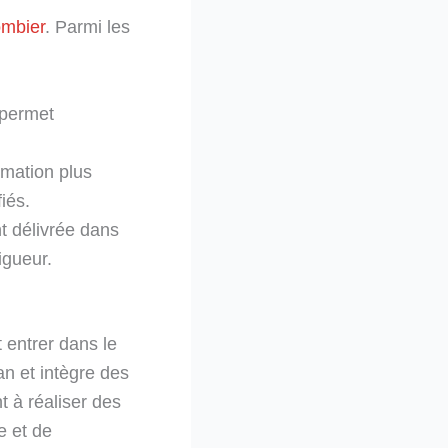
ombier
. Parmi les
 permet
rmation plus
iés.
t délivrée dans
igueur.
 entrer dans le
n et intègre des
t à réaliser des
e et de