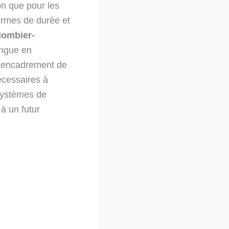
on que pour les
termes de durée et
lombier-
ingue en
n encadrement de
écessaires à
 systèmes de
à un futur