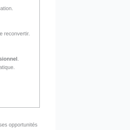
ation.
 reconvertir.
ssionnel
.
atique.
ses opportunités