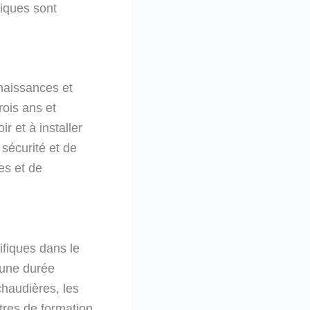
miques sont
nnaissances et
ois ans et
 et à installer
 sécurité et de
es et de
fiques dans le
’une durée
chaudières, les
tres de formation